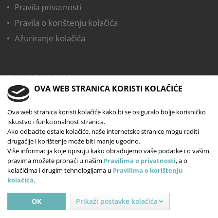
Pravila privatnosti
Pravila o korištenju kolačića
Ažuriranje kolačića
Copyright © 2022,
OVA WEB STRANICA KORISTI KOLAČIĆE
Dječji vrtić Mali istraživač
Sva prava pridržana
Ova web stranica koristi kolačiće kako bi se osiguralo bolje korisničko
iskustvo i funkcionalnost stranica.
Web dizajn: Lupus Art Net
Ako odbacite ostale kolačiće, naše internetske stranice mogu raditi
drugačije i korištenje može biti manje ugodno.
Više informacija koje opisuju kako obrađujemo vaše podatke i o vašim
pravima možete pronaći u našim
Pravilima o privatnosti
, a o
kolačićima i drugim tehnologijama u
Pravilima o korištenju
kolačića
.
OK
Prikaži postavke kolačića