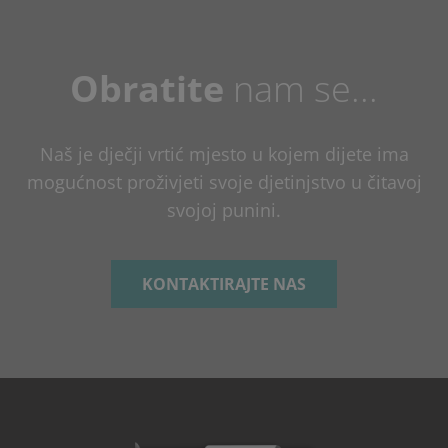
Obratite
nam se...
Naš je dječji vrtić mjesto u kojem dijete ima
mogućnost proživjeti svoje djetinjstvo u čitavoj
svojoj punini.
KONTAKTIRAJTE NAS