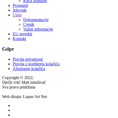
Kuća Baltazar
Programi
Jelovnik
Upisi
Dokumentacija
Cjenik
Važne informacije
EU projekti
Kontakt
Gdpr
Pravila privatnosti
Pravila o korištenju kolačića
Ažuriranje kolačića
Copyright © 2022,
Dječji vrtić Mali istraživač
Sva prava pridržana
Web dizajn: Lupus Art Net