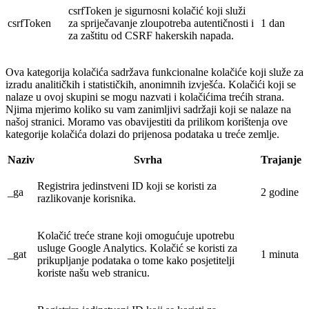
csrfToken je sigurnosni kolačić koji služi
csrfToken
za spriječavanje zloupotreba autentičnosti i
1 dan
za zaštitu od CSRF hakerskih napada.
Ova kategorija kolačića sadržava funkcionalne kolačiće koji služe za
izradu analitičkih i statističkih, anonimnih izvješća. Kolačići koji se
nalaze u ovoj skupini se mogu nazvati i kolačićima trećih strana.
Njima mjerimo koliko su vam zanimljivi sadržaji koji se nalaze na
našoj stranici. Moramo vas obavijestiti da prilikom korištenja ove
kategorije kolačića dolazi do prijenosa podataka u treće zemlje.
Naziv
Svrha
Trajanje
Registrira jedinstveni ID koji se koristi za
_ga
2 godine
razlikovanje korisnika.
Kolačić treće strane koji omogućuje upotrebu
usluge Google Analytics. Kolačić se koristi za
_gat
1 minuta
prikupljanje podataka o tome kako posjetitelji
koriste našu web stranicu.