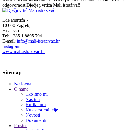
odgovornost Dječjeg vrtića Mali istraživač
Ede Murtića 7,
10 000 Zagreb,
Hrvatska
Tel: +385 1 8895 794
E-mail:
info@mali-istrazivac.hr
Instagram
www.mali-istrazivac.hr
Sitemap
Naslovna
O nama
Tko smo mi
Naš tim
Kurikulum
Kutak za roditelje
Novosti
Dokumenti
Prostor