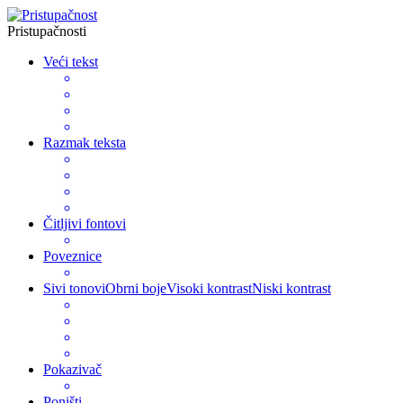
Pristupačnosti
Veći tekst
Razmak teksta
Čitljivi fontovi
Poveznice
Sivi tonovi
Obrni boje
Visoki kontrast
Niski kontrast
Pokazivač
Poništi