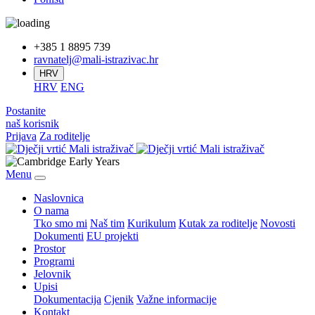
+385 1 8895 739
ravnatelj@mali-istrazivac.hr
HRV
HRV
ENG
Postanite
naš korisnik
Prijava
Za roditelje
Menu
Naslovnica
O nama
Tko smo mi
Naš tim
Kurikulum
Kutak za roditelje
Novosti
Dokumenti
EU projekti
Prostor
Programi
Jelovnik
Upisi
Dokumentacija
Cjenik
Važne informacije
Kontakt