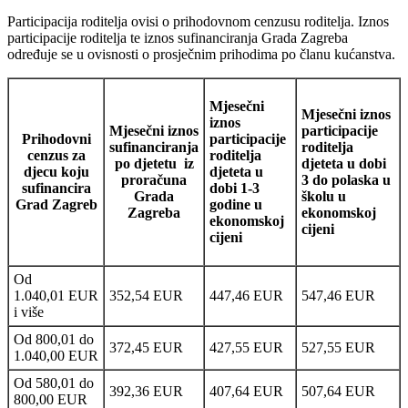
Participacija roditelja ovisi o prihodovnom cenzusu roditelja. Iznos
participacije roditelja te iznos sufinanciranja Grada Zagreba
određuje se u ovisnosti o prosječnim prihodima po članu kućanstva.
Mjesečni
Mjesečni iznos
iznos
Mjesečni iznos
participacije
Prihodovni
participacije
sufinanciranja
roditelja
cenzus za
roditelja
po djetetu iz
djeteta u dobi
djecu koju
djeteta u
proračuna
3 do polaska u
sufinancira
dobi 1-3
Grada
školu u
Grad Zagreb
godine u
Zagreba
ekonomskoj
ekonomskoj
cijeni
cijeni
Od
1.040,01 EUR
352,54 EUR
447,46 EUR
547,46 EUR
i više
Od 800,01 do
372,45 EUR
427,55 EUR
527,55 EUR
1.040,00 EUR
Od 580,01 do
392,36 EUR
407,64 EUR
507,64 EUR
800,00 EUR