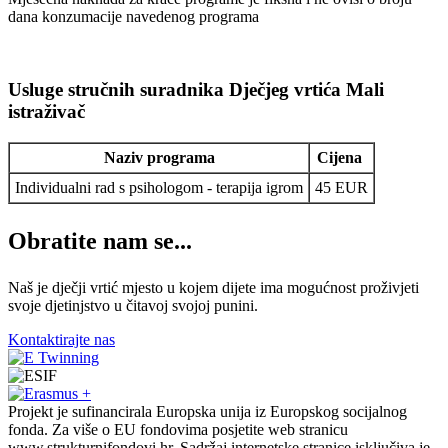
dana konzumacije navedenog programa
Usluge stručnih suradnika Dječjeg vrtića Mali
istraživač
Naziv programa
Cijena
Individualni rad s psihologom - terapija igrom
45 EUR
Obratite
nam se...
Naš je dječji vrtić mjesto u kojem dijete ima mogućnost proživjeti
svoje djetinjstvo u čitavoj svojoj punini.
Kontaktirajte nas
Projekt je sufinancirala Europska unija iz Europskog socijalnog
fonda. Za više o EU fondovima posjetite web stranicu
www.strukturnifondovi.hr. Sadržaj internetske stranice isključiva je