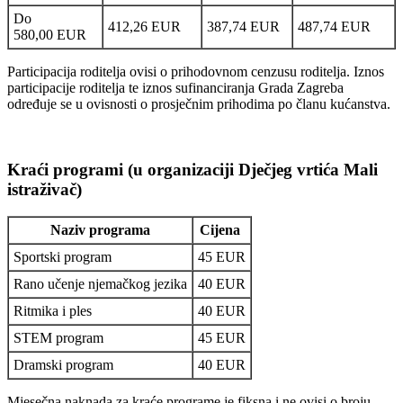
Do
412,26 EUR
387,74 EUR
487,74 EUR
580,00 EUR
Participacija roditelja ovisi o prihodovnom cenzusu roditelja. Iznos
participacije roditelja te iznos sufinanciranja Grada Zagreba
određuje se u ovisnosti o prosječnim prihodima po članu kućanstva.
Kraći programi (u organizaciji Dječjeg vrtića Mali
istraživač)
Naziv programa
Cijena
Sportski program
45 EUR
Rano učenje njemačkog jezika
40 EUR
Ritmika i ples
40 EUR
STEM program
45 EUR
Dramski program
40 EUR
Mjesečna naknada za kraće programe je fiksna i ne ovisi o broju