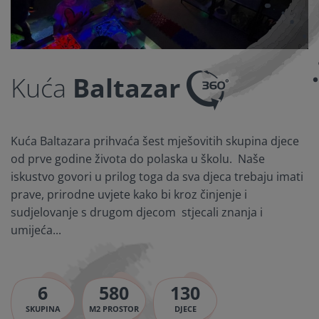
Kuća
Baltazar
Kuća Baltazara prihvaća šest mješovitih skupina djece
od prve godine života do polaska u školu. Naše
iskustvo govori u prilog toga da sva djeca trebaju imati
prave, prirodne uvjete kako bi kroz činjenje i
sudjelovanje s drugom djecom stjecali znanja i
umijeća...
6
580
130
SKUPINA
M2 PROSTOR
DJECE