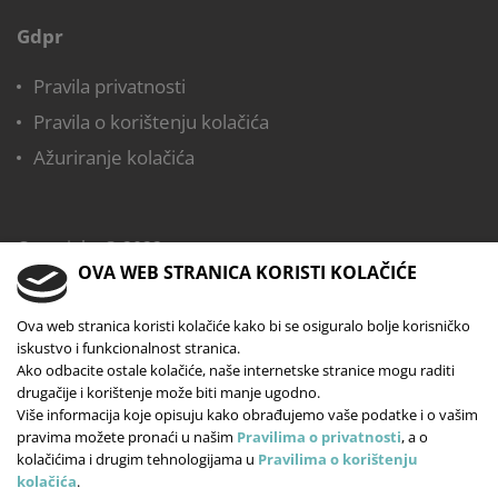
Gdpr
Pravila privatnosti
Pravila o korištenju kolačića
Ažuriranje kolačića
Copyright © 2022,
OVA WEB STRANICA KORISTI KOLAČIĆE
Dječji vrtić Mali istraživač
Sva prava pridržana
Ova web stranica koristi kolačiće kako bi se osiguralo bolje korisničko
iskustvo i funkcionalnost stranica.
Web dizajn:
Lupus Art Net
Ako odbacite ostale kolačiće, naše internetske stranice mogu raditi
drugačije i korištenje može biti manje ugodno.
Više informacija koje opisuju kako obrađujemo vaše podatke i o vašim
pravima možete pronaći u našim
Pravilima o privatnosti
, a o
kolačićima i drugim tehnologijama u
Pravilima o korištenju
kolačića
.