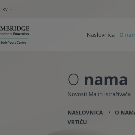
HRV
Naslovnica
O na
nama
O
Novosti Malih istraživača
NASLOVNICA
O NAM
VRTIĆU