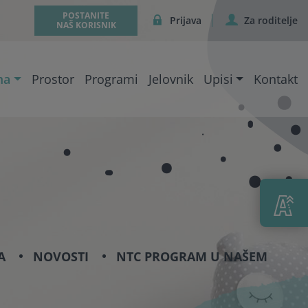
POSTANITE
Prijava
Za roditelje
NAŠ KORISNIK
ma
Prostor
Programi
Jelovnik
Upisi
Kontakt
A
NOVOSTI
NTC PROGRAM U NAŠEM