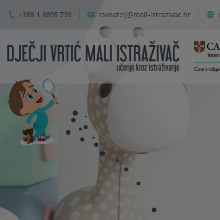
+385 1 8895 739
ravnatelj@mali-istrazivac.hr