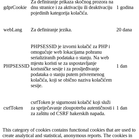
Za definiranje prikaza skočnog prozora na
gdprCookie
dnu stranice i za aktivaciju ili deaktivaciju
1 godina
pojedinih kategorija kolačića.
webLang
Za definiranje jezika.
20 dana
PHPSESSID je izvorni kolačić za PHP i
omogućuje web lokacijama pohranu
serializiranih podataka o stanju. Na web
mjestu koristi se za uspostavljanje
PHPSESSID
1 dan
korisničke sesije i za prosljeđivanje
podataka o stanju putem privremenog
kolačića, koji se obično naziva kolačićem
sesije.
csrfToken je sigurnosni kolačić koji služi
csrfToken
za spriječavanje zloupotreba autentičnosti i
1 dan
za zaštitu od CSRF hakerskih napada.
This category of cookies contains functional cookies that are used to
create analytical and statistical, anonymous reports. The cookies in