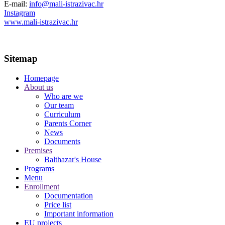
E-mail:
info@mali-istrazivac.hr
Instagram
www.mali-istrazivac.hr
Sitemap
Homepage
About us
Who are we
Our team
Curriculum
Parents Corner
News
Documents
Premises
Balthazar's House
Programs
Menu
Enrollment
Documentation
Price list
Important information
EU projects