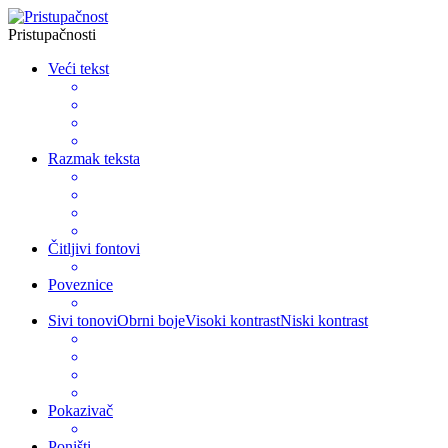
Pristupačnosti
Veći tekst
Razmak teksta
Čitljivi fontovi
Poveznice
Sivi tonovi
Obrni boje
Visoki kontrast
Niski kontrast
Pokazivač
Poništi