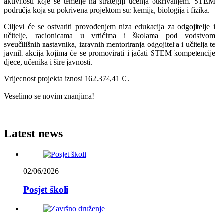
aktivnosti koje se temelje na strategiji učenja otkrivanjem. STEM
područja koja su pokrivena projektom su: kemija, biologija i fizika.
Ciljevi će se ostvariti provođenjem niza edukacija za odgojitelje i
učitelje, radionicama u vrtićima i školama pod vodstvom
sveučilišnih nastavnika, izravnih mentoriranja odgojitelja i učitelja te
javnih akcija kojima će se promovirati i jačati STEM kompetencije
djece, učenika i šire javnosti.
Vrijednost projekta iznosi 162.374,41 €
.
Veselimo se novim znanjima!
Latest news
02/06/2026
Posjet školi