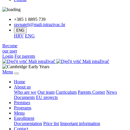
+385 1 8895 739
ravnatelj@mali-istrazivac.hr
ENG
HRV
ENG
Become
our user
Login
For parents
Menu
Home
About us
Who are we
Our team
Curriculum
Parents Corner
News
Documents
EU projects
Premises
Programs
Menu
Enrollment
Documentation
Price list
Important information
Contact